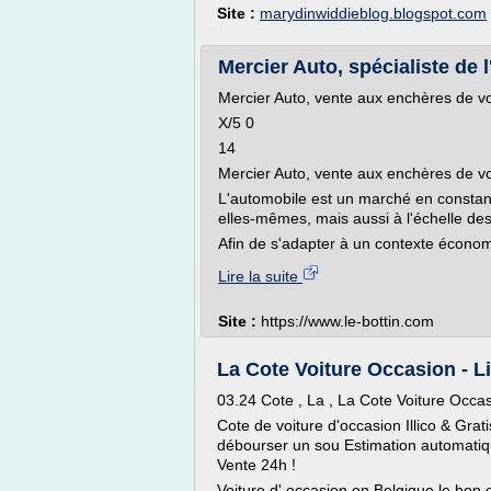
Site :
marydinwiddieblog.blogspot.com
Mercier Auto, spécialiste de
Mercier Auto, vente aux enchères de vo
X/5 0
14
Mercier Auto, vente aux enchères de vo
L'automobile est un marché en constan
elles-mêmes, mais aussi à l'échelle des
Afin de s'adapter à un contexte économi
Lire la suite
Site :
https://www.le-bottin.com
La Cote Voiture Occasion - 
03.24 Cote , La , La Cote Voiture Occas
Cote de voiture d'occasion Illico & Grat
débourser un sou Estimation automatiq
Vente 24h !
Voiture d' occasion en Belgique le bon 