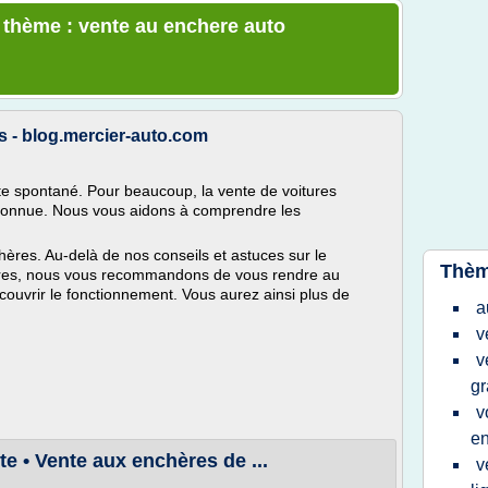
e thème : vente au enchere auto
s - blog.mercier-auto.com
cte spontané. Pour beaucoup, la vente de voitures
connue. Nous vous aidons à comprendre les
hères. Au-delà de nos conseils et astuces sur le
Thèm
res, nous vous recommandons de vous rendre au
couvrir le fonctionnement. Vous aurez ainsi plus de
a
v
v
gr
v
e
e • Vente aux enchères de ...
v