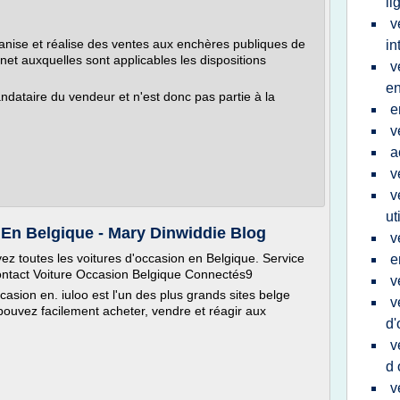
li
v
nise et réalise des ventes aux enchères publiques de
in
rnet auxquelles sont applicables les dispositions
v
e
dataire du vendeur et n'est donc pas partie à la
e
v
a
v
v
ut
 En Belgique - Mary Dinwiddie Blog
v
ez toutes les voitures d'occasion en Belgique. Service
e
 Contact Voiture Occasion Belgique Connectés9
v
casion en. iuloo est l'un des plus grands sites belge
v
pouvez facilement acheter, vendre et réagir aux
d'
v
d 
v