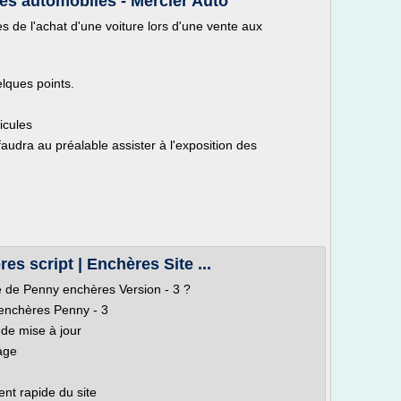
es automobiles - Mercier Auto
s de l'achat d'une voiture lors d'une vente aux
lques points.
icules
 faudra au préalable assister à l'exposition des
es script | Enchères Site ...
té de Penny enchères Version - 3 ?
 enchères Penny - 3
 de mise à jour
page
nt rapide du site