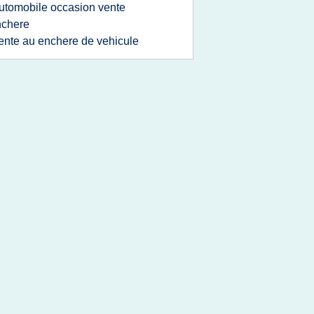
utomobile occasion vente
nchere
ente au enchere de vehicule