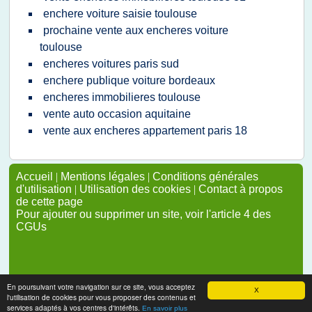
enchere voiture saisie toulouse
prochaine vente aux encheres voiture
toulouse
encheres voitures paris sud
enchere publique voiture bordeaux
encheres immobilieres toulouse
vente auto occasion aquitaine
vente aux encheres appartement paris 18
Accueil
|
Mentions légales
|
Conditions générales
d'utilisation
|
Utilisation des cookies
|
Contact à propos
de cette page
Pour ajouter ou supprimer un site, voir l'article 4 des
CGUs
En poursuivant votre navigation sur ce site, vous acceptez
X
l'utilisation de cookies pour vous proposer des contenus et
services adaptés à vos centres d'intérêts.
En savoir plus