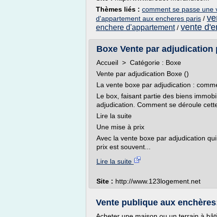
Thèmes liés :
comment se passe une v
ve
d'appartement aux encheres paris
/
vente d'
enchere d'appartement
/
Boxe Vente par adjudication 
Accueil > Catégorie : Boxe
Vente par adjudication Boxe ()
La vente boxe par adjudication : comme
Le box, faisant partie des biens immobi
adjudication. Comment se déroule cett
Lire la suite
Une mise à prix
Avec la vente boxe par adjudication qu
prix est souvent...
Lire la suite
Site :
http://www.123logement.net
Vente publique aux enchères:
Acheter une maison ou un terrain à bâti