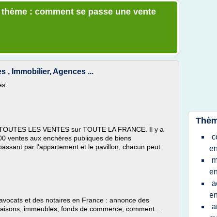
le thème : comment se passe une vente
 , Immobilier, Agences ...
es.
Thèm
ant TOUTES LES VENTES sur TOUTE LA FRANCE. Il y a
c
00 ventes aux enchères publiques de biens
assant par l'appartement et le pavillon, chacun peut
e
m
e
a
e
avocats et des notaires en France : annonce des
a
aisons, immeubles, fonds de commerce; comment...