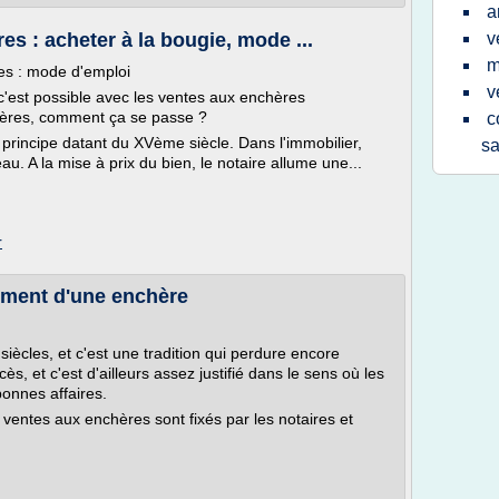
a
s : acheter à la bougie, mode ...
v
m
es : mode d'emploi
v
c'est possible avec les ventes aux enchères
hères, comment ça se passe ?
c
 principe datant du XVème siècle. Dans l'immobilier,
sa
. A la mise à prix du bien, le notaire allume une...
r
lement d'une enchère
iècles, et c'est une tradition qui perdure encore
ès, et c'est d'ailleurs assez justifié dans le sens où les
onnes affaires.
 ventes aux enchères sont fixés par les notaires et