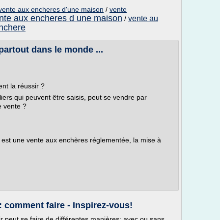
ente aux encheres d'une maison
/
vente
nte aux encheres d une maison
vente au
/
enchere
partout dans le monde ...
nt la réussir ?
liers qui peuvent être saisis, peut se vendre par
e vente ?
i est une vente aux enchères réglementée, la mise à
 comment faire - Inspirez-vous!
r peut se faire de différentes manières: avec ou sans