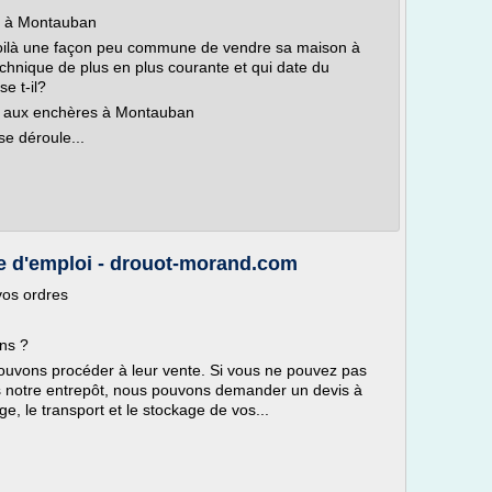
s à Montauban
voilà une façon peu commune de vendre sa maison à
chnique de plus en plus courante et qui date du
e t-il?
e aux enchères à Montauban
e déroule...
e d'emploi - drouot-morand.com
vos ordres
ns ?
pouvons procéder à leur vente. Si vous ne pouvez pas
ns notre entrepôt, nous pouvons demander un devis à
e, le transport et le stockage de vos...