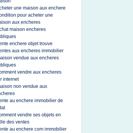
aison
cheter une maison aux enchere
ondition pour acheter une
ison aux encheres
chat maison encheres
bliques
ente enchere objet trouve
entes aux encheres immobilier
aison vendue aux encheres
bliques
omment vendre aux encheres
r internet
aison non vendue aux
ncheres
ente au enchere immobilier de
etat
omment vendre ses objets en
lle des ventes
ente au enchere com immobilier