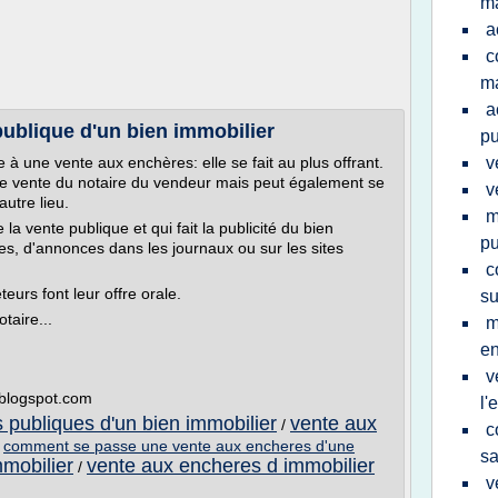
m
a
c
ma
a
ublique d'un bien immobilier
pu
 à une vente aux enchères: elle se fait au plus offrant.
v
 de vente du notaire du vendeur mais peut également se
v
utre lieu.
m
la vente publique et qui fait la publicité du bien
pu
les, d'annonces dans les journaux ou sur les sites
c
eurs font leur offre orale.
su
taire...
m
e
v
e.blogspot.com
l'
 publiques d'un bien immobilier
vente aux
/
c
/
comment se passe une vente aux encheres d'une
sa
mobilier
vente aux encheres d immobilier
/
v