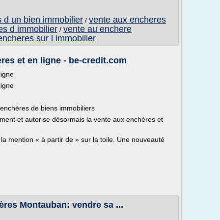
 d un bien immobilier
vente aux encheres
/
es d immobilier
vente au enchere
/
encheres sur l immobilier
es et en ligne - be-credit.com
ligne
ligne
x enchères de biens immobiliers
ment et autorise désormais la vente aux enchères et
la mention « à partir de » sur la toile. Une nouveauté
ères Montauban: vendre sa ...