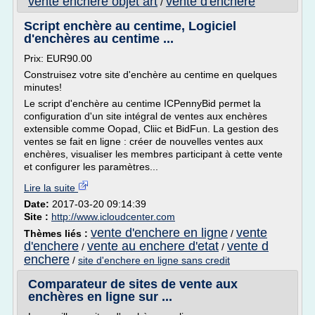
vente enchere objet art
vente d'enchere
/
Script enchère au centime, Logiciel
d'enchères au centime ...
Prix: EUR90.00
Construisez votre site d'enchère au centime en quelques
minutes!
Le script d'enchère au centime ICPennyBid permet la
configuration d'un site intégral de ventes aux enchères
extensible comme Oopad, Cliic et BidFun. La gestion des
ventes se fait en ligne : créer de nouvelles ventes aux
enchères, visualiser les membres participant à cette vente
et configurer les paramètres...
Lire la suite
Date:
2017-03-20 09:14:39
Site :
http://www.icloudcenter.com
vente d'enchere en ligne
vente
Thèmes liés :
/
d'enchere
vente au enchere d'etat
vente d
/
/
enchere
/
site d'enchere en ligne sans credit
Comparateur de sites de vente aux
enchères en ligne sur ...