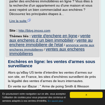
parler des enchères immobilières en ligne ? Vous êtes à
la recherche d'un appartement ou d'une maison et vous
avez repéré un bien commercialisé aux enchères ?
Découvrez les principales étapes à...
Lire la suite
Site :
http://blog.imoxo.com
vente d'enchere en ligne
vente
Thèmes liés :
/
aux encheres d un bien immobilier
vente au
/
enchere immobiliere de l'etat
/
annonce vente aux
ventes aux encheres
encheres immobilieres
/
immobilieres
Enchères en ligne: les ventes d'armes sous
surveillance
Alors qu'eBay US tente d'interdire les ventes d'armes sur
son site, en France, les sites d'enchères surveillent de près
la légalité des ventes d'armes de leurs internautes.
En vente sur iBazar : " Arme de poing Smith & Wesson
modèle 66 calibre 357 magnum ". Cette arme de première
En poursuivant votre navigation sur ce site, vous acceptez
catégorie, selon la loi sur les armes, est dangereuse car
X
l'utilisation de cookies pour vous proposer des contenus et
elle est classée parmi les matériels de...
services adaptés à vos centres d'intérêts.
En savoir plus