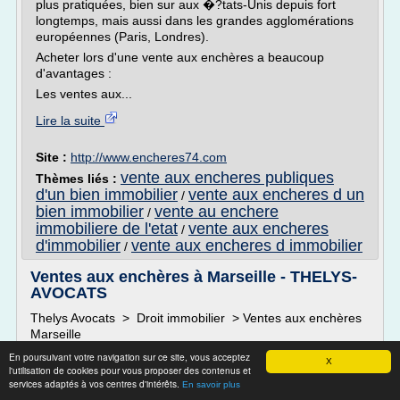
plus pratiquées, bien sur aux �?tats-Unis depuis fort
longtemps, mais aussi dans les grandes agglomérations
européennes (Paris, Londres).
Acheter lors d'une vente aux enchères a beaucoup
d'avantages :
Les ventes aux...
Lire la suite
Site :
http://www.encheres74.com
vente aux encheres publiques
Thèmes liés :
d'un bien immobilier
vente aux encheres d un
/
bien immobilier
vente au enchere
/
immobiliere de l'etat
vente aux encheres
/
d'immobilier
vente aux encheres d immobilier
/
Ventes aux enchères à Marseille - THELYS-
AVOCATS
Thelys Avocats > Droit immobilier > Ventes aux enchères
Marseille
LES REGLES EN MATIERE DE VENTES AUX ENCHERES :
En poursuivant votre navigation sur ce site, vous acceptez
X
l'utilisation de cookies pour vous proposer des contenus et
L'audience adjudication est une audience publique que l'on
services adaptés à vos centres d'intérêts.
En savoir plus
appelle plus communément audience de ventes aux