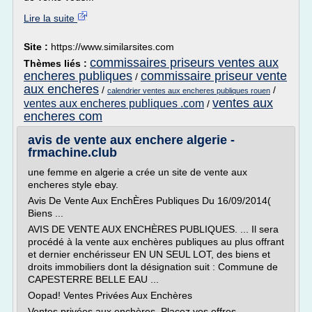
Lire la suite
Site :
https://www.similarsites.com
commissaires priseurs ventes aux
Thèmes liés :
encheres publiques
commissaire priseur vente
/
aux encheres
/
/
calendrier ventes aux encheres publiques rouen
ventes aux
ventes aux encheres publiques .com
/
encheres com
avis de vente aux enchere algerie -
frmachine.club
une femme en algerie a crée un site de vente aux
encheres style ebay.
Avis De Vente Aux EnchÈres Publiques Du 16/09/2014(
Biens ...
AVIS DE VENTE AUX ENCHÈRES PUBLIQUES. ... Il sera
procédé à la vente aux enchères publiques au plus offrant
et dernier enchérisseur EN UN SEUL LOT, des biens et
droits immobiliers dont la désignation suit : Commune de
CAPESTERRE BELLE EAU ...
Oopad! Ventes Privées Aux Enchères
Ventes privées aux enchères. Placez vos offres