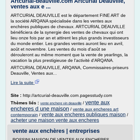
Artcurial-deauville.com Artcurial Deauville,
ventes aux e ...
ARTCURIAL DEAUVILLE est le département FINE ART de
la société ARQANA spécialisée dans les ventes aux
enchères publiques de chevaux. ARTCURIAL DEAUVILLE
bénéficiera de la synergie des ventes de chevaux qui ont
lieu onze fois par an et attirent les plus grands investisseurs
du monde entier. Les grandes ventes auront lieu en avril,
août et novembre. Les ventes du mois d'août se
dérouleront au même moment que la vente de yearlings, la
vacation la plus prestigieuse de l'activité d'ARQANA.
ARTCURIAL DEAUVILLE, ARQANA, Commissaires-priseurs
Deauville, Ventes aux...
Lire la suite
Site :
http://artcurial-deauville.com.pagesstudy.com
vente aux
Thèmes liés :
/
vente enchere vin deauville
encheres d une maison
/
vente aux encheres art
vente aux encheres publiques maison
contemporain
/
/
acheter une maison vente aux encheres
vente aux enchères | entreprises
ROSSINI MAISON DE VENTES AUX ENCHERES