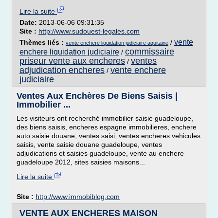
Lire la suite
Date:
2013-06-06 09:31:35
Site :
http://www.sudouest-legales.com
vente
Thèmes liés :
/
vente enchere liquidation judiciaire aquitaine
commissaire
enchere liquidation judiciaire
/
priseur vente aux encheres
ventes
/
adjudication encheres
vente enchere
/
judiciaire
Ventes Aux Enchères De Biens Saisis |
Immobilier ...
Les visiteurs ont recherché immobilier saisie guadeloupe,
des biens saisis, encheres espagne immobilieres, enchere
auto saisie douane, ventes saisi, ventes encheres vehicules
saisis, vente saisie douane guadeloupe, ventes
adjudications et saisies guadeloupe, vente au enchere
guadeloupe 2012, sites saisies maisons...
Lire la suite
Site :
http://www.immobiblog.com
VENTE AUX ENCHERES MAISON