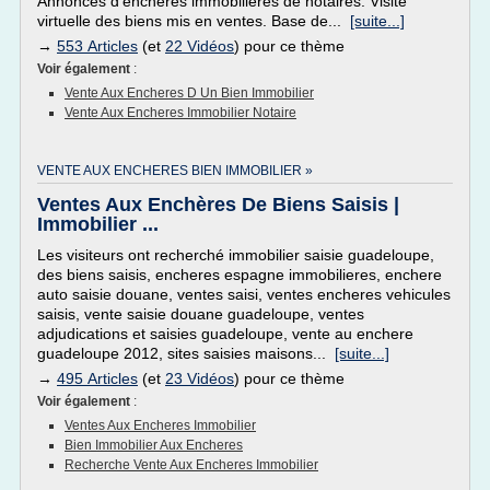
Annonces d'enchères immobilières de notaires. Visite
virtuelle des biens mis en ventes. Base de...
[suite...]
→
553 Articles
(et
22 Vidéos
) pour ce thème
Voir également
:
Vente Aux Encheres D Un Bien Immobilier
Vente Aux Encheres Immobilier Notaire
VENTE AUX ENCHERES BIEN IMMOBILIER »
Ventes Aux Enchères De Biens Saisis |
Immobilier ...
Les visiteurs ont recherché immobilier saisie guadeloupe,
des biens saisis, encheres espagne immobilieres, enchere
auto saisie douane, ventes saisi, ventes encheres vehicules
saisis, vente saisie douane guadeloupe, ventes
adjudications et saisies guadeloupe, vente au enchere
guadeloupe 2012, sites saisies maisons...
[suite...]
→
495 Articles
(et
23 Vidéos
) pour ce thème
Voir également
:
Ventes Aux Encheres Immobilier
Bien Immobilier Aux Encheres
Recherche Vente Aux Encheres Immobilier