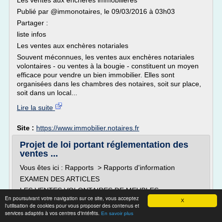
Les ventes aux enchères immobilières
Publié par @immonotaires, le 09/03/2016 à 03h03
Partager :
liste infos
Les ventes aux enchères notariales
Souvent méconnues, les ventes aux enchères notariales
volontaires - ou ventes à la bougie - constituent un moyen
efficace pour vendre un bien immobilier. Elles sont
organisées dans les chambres des notaires, soit sur place,
soit dans un local...
Lire la suite
Site :
https://www.immobilier.notaires.fr
Projet de loi portant réglementation des
ventes ...
Vous êtes ici : Rapports > Rapports d'information
EXAMEN DES ARTICLES
LES VENTES VOLONTAIRES DE MEUBLES
En poursuivant votre navigation sur ce site, vous acceptez
AUX ENCHÈRES PUBLIQUES
X
l'utilisation de cookies pour vous proposer des contenus et
services adaptés à vos centres d'intérêts.
Définition des biens susceptibles d'être vendus
En savoir plus