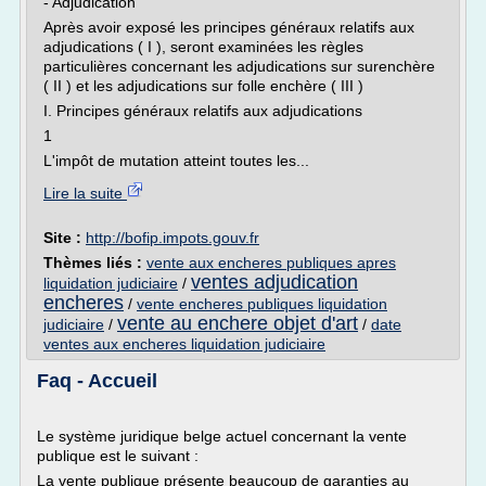
- Adjudication
Après avoir exposé les principes généraux relatifs aux
adjudications ( I ), seront examinées les règles
particulières concernant les adjudications sur surenchère
( II ) et les adjudications sur folle enchère ( III )
I. Principes généraux relatifs aux adjudications
1
L'impôt de mutation atteint toutes les...
Lire la suite
Site :
http://bofip.impots.gouv.fr
Thèmes liés :
vente aux encheres publiques apres
ventes adjudication
liquidation judiciaire
/
encheres
/
vente encheres publiques liquidation
vente au enchere objet d'art
judiciaire
/
/
date
ventes aux encheres liquidation judiciaire
Faq - Accueil
Le système juridique belge actuel concernant la vente
publique est le suivant :
La vente publique présente beaucoup de garanties au