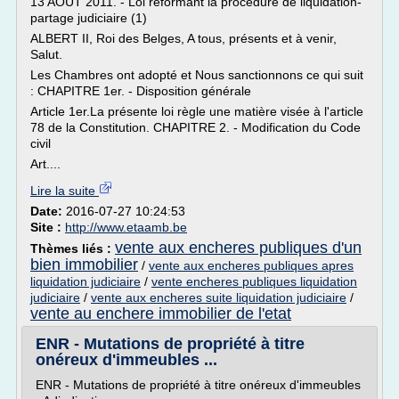
13 AOUT 2011. - Loi réformant la procédure de liquidation-
partage judiciaire (1)
ALBERT II, Roi des Belges, A tous, présents et à venir,
Salut.
Les Chambres ont adopté et Nous sanctionnons ce qui suit
: CHAPITRE 1er. - Disposition générale
Article 1er.La présente loi règle une matière visée à l'article
78 de la Constitution. CHAPITRE 2. - Modification du Code
civil
Art....
Lire la suite
Date:
2016-07-27 10:24:53
Site :
http://www.etaamb.be
vente aux encheres publiques d'un
Thèmes liés :
bien immobilier
/
vente aux encheres publiques apres
liquidation judiciaire
/
vente encheres publiques liquidation
judiciaire
/
vente aux encheres suite liquidation judiciaire
/
vente au enchere immobilier de l'etat
ENR - Mutations de propriété à titre
onéreux d'immeubles ...
ENR - Mutations de propriété à titre onéreux d'immeubles