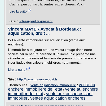
Pour acquérir un bien immobilier, il existe un mode
d'achat peu connu : la ventes aux enchères. Voici...
Lire la suite
Site :
votreargent.lexpress.fr
Vincent MAYER Avocat à Bordeaux :
adjudication, droit ...
B/ La vente immobilière sur adjudication (vente aux
enchères).
L'immobilier a toujours été une valeur refuge dans notre
société car la nature pérenne d'un immeuble présente une
sécurité patrimoniale et familiale de premier ordre face aux
incertitudes des valeurs mobilières, notamment...
Lire la suite
Site :
http://www.mayer-avocat.fr
vente au
Thèmes liés :
vente adjudication immobiliere
/
enchere immobiliere de l'etat
vente au enchere
/
immobilier de l'etat
vente aux encheres sur l
/
immobilier
ventes adjudication encheres
/