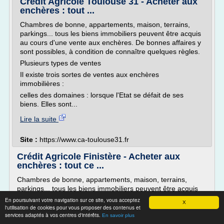
Crédit Agricole Toulouse 31 - Acheter aux
enchères : tout ...
Chambres de bonne, appartements, maison, terrains,
parkings... tous les biens immobiliers peuvent être acquis
au cours d'une vente aux enchères. De bonnes affaires y
sont possibles, à condition de connaître quelques règles.
Plusieurs types de ventes
Il existe trois sortes de ventes aux enchères
immobilières :
celles des domaines : lorsque l'Etat se défait de ses
biens. Elles sont...
Lire la suite
Site :
https://www.ca-toulouse31.fr
Crédit Agricole Finistère - Acheter aux
enchères : tout ce ...
Chambres de bonne, appartements, maison, terrains,
parkings... tous les biens immobiliers peuvent être acquis
au cours d'une vente aux enchères. De bonnes affaires y
En poursuivant votre navigation sur ce site, vous acceptez
X
sont possibles, à condition de connaître quelques règles.
l'utilisation de cookies pour vous proposer des contenus et
services adaptés à vos centres d'intérêts.
En savoir plus
Plusieurs types de ventes