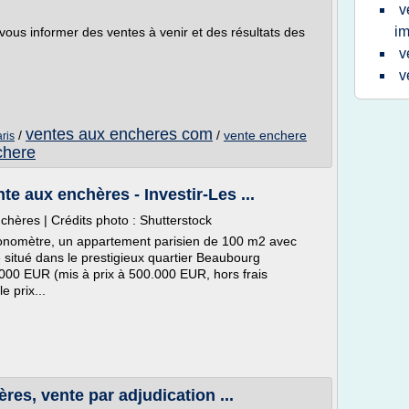
v
im
vous informer des ventes à venir et des résultats des
v
v
ventes aux encheres com
/
/
vente enchere
ris
chere
e aux enchères - Investir-Les ...
hères | Crédits photo : Shutterstock
chronomètre, un appartement parisien de 100 m2 avec
situé dans le prestigieux quartier Beaubourg
000 EUR (mis à prix à 500.000 EUR, hors frais
 prix...
es, vente par adjudication ...