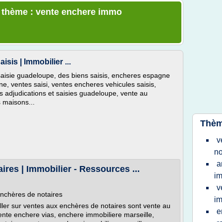
e thème : vente enchere immo
is | Immobilier ...
 saisie guadeloupe, des biens saisis, encheres espagne
e, ventes saisi, ventes encheres vehicules saisis,
 adjudications et saisies guadeloupe, vente au
 maisons...
Thèm
v
no
a
res | Immobilier - Ressources ...
im
v
enchères de notaires
im
ller sur ventes aux enchères de notaires sont vente au
e
ente enchere vias, enchere immobiliere marseille,