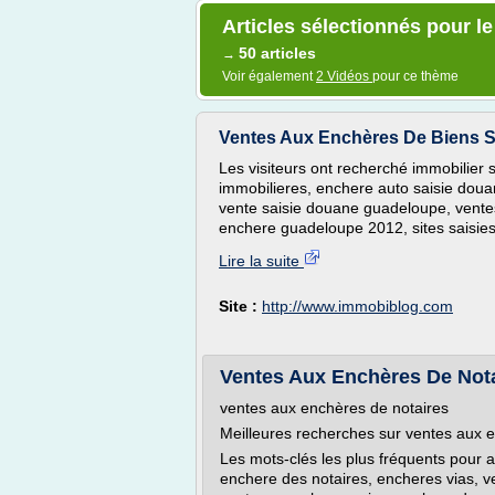
Articles sélectionnés pour l
50 articles
→
Voir également
2 Vidéos
pour ce thème
Ventes Aux Enchères De Biens Sais
Les visiteurs ont recherché immobilier
immobilieres, enchere auto saisie douan
vente saisie douane guadeloupe, ventes
enchere guadeloupe 2012, sites saisies
Lire la suite
Site :
http://www.immobiblog.com
Ventes Aux Enchères De Notai
ventes aux enchères de notaires
Meilleures recherches sur ventes aux 
Les mots-clés les plus fréquents pour a
enchere des notaires, encheres vias, v