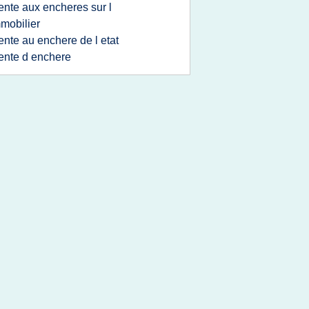
ente aux encheres sur l
mobilier
ente au enchere de l etat
ente d enchere