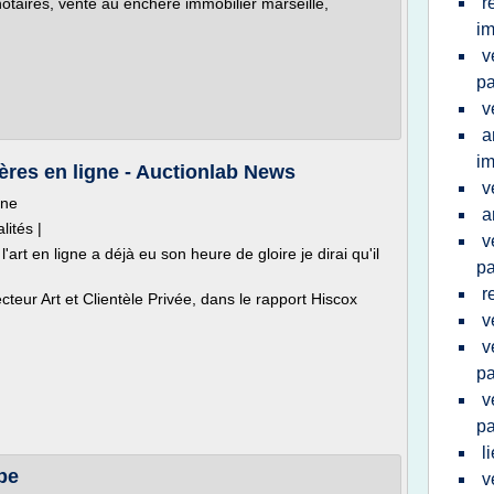
r
otaires, vente au enchere immobilier marseille,
im
v
pa
v
a
im
ères en ligne - Auctionlab News
v
gne
a
lités |
v
art en ligne a déjà eu son heure de gloire je dirai qu'il
pa
r
teur Art et Clientèle Privée, dans le rapport Hiscox
v
v
pa
v
pa
l
be
v