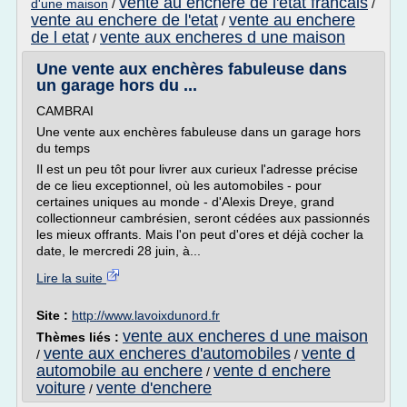
vente au enchere de l'etat francais
d'une maison
/
/
vente au enchere de l'etat
vente au enchere
/
de l etat
vente aux encheres d une maison
/
Une vente aux enchères fabuleuse dans
un garage hors du ...
CAMBRAI
Une vente aux enchères fabuleuse dans un garage hors
du temps
Il est un peu tôt pour livrer aux curieux l'adresse précise
de ce lieu exceptionnel, où les automobiles - pour
certaines uniques au monde - d'Alexis Dreye, grand
collectionneur cambrésien, seront cédées aux passionnés
les mieux offrants. Mais l'on peut d'ores et déjà cocher la
date, le mercredi 28 juin, à...
Lire la suite
Site :
http://www.lavoixdunord.fr
vente aux encheres d une maison
Thèmes liés :
vente aux encheres d'automobiles
vente d
/
/
automobile au enchere
vente d enchere
/
voiture
vente d'enchere
/