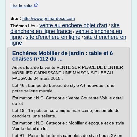
Lire la suite
Site :
http://www.primardeco.com
vente au enchere objet d'art
site
Thèmes liés :
/
d'enchere en ligne france
vente d'enchere en
/
ligne
site d'enchere en ligne
site d enchere en
/
/
ligne
Enchères Mobilier de jardin : table et 6
chaises n°112 du ...
Autres lots de la vente VENTE SUR PLACE DE L'ENTIER
MOBILIER GARNISSANT UNE MAISON SITUEE AU
FAUGA du 04 mars 2015 :
Lot 46 : Lampe de bureau de style Art nouveau , une
petite sellette murale ...
Estimation : N.C. Categorie : Vente Courante Voir le détail
du lot
Lot 19 : 15 pots en céramique marocaine, ensemble de
cendriers, une sellette...
Estimation : N.C. Categorie : Mobilier d'époque et de style
Voir le détail du lot
Lot 91 : Paire de fauteuils cabriolets de style Louis XV en