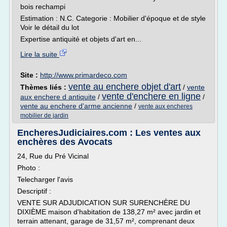
bois rechampi
Estimation : N.C. Categorie : Mobilier d'époque et de style
Voir le détail du lot
Expertise antiquité et objets d'art en...
Lire la suite
Site :
http://www.primardeco.com
vente au enchere objet d'art
Thèmes liés :
/
vente
vente d'enchere en ligne
aux enchere d antiquite
/
/
vente au enchere d'arme ancienne
/
vente aux encheres
mobilier de jardin
EncheresJudiciaires.com : Les ventes aux
enchères des Avocats
24, Rue du Pré Vicinal
Photo :
Telecharger l'avis
Descriptif :
VENTE SUR ADJUDICATION SUR SURENCHÈRE DU
DIXIÈME maison d'habitation de 138,27 m² avec jardin et
terrain attenant, garage de 31,57 m², comprenant deux