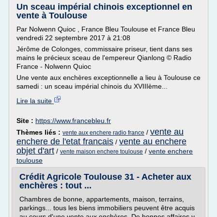
Un sceau impérial chinois exceptionnel en
vente à Toulouse
Par Nolwenn Quioc , France Bleu Toulouse et France Bleu
vendredi 22 septembre 2017 à 21:08
Jérôme de Colonges, commissaire priseur, tient dans ses
mains le précieux sceau de l'empereur Qianlong © Radio
France - Nolwenn Quioc
Une vente aux enchères exceptionnelle a lieu à Toulouse ce
samedi : un sceau impérial chinois du XVIIIème...
Lire la suite
Site :
https://www.francebleu.fr
vente au
Thèmes liés :
/
vente aux enchere radio france
enchere de l'etat francais
vente au enchere
/
objet d'art
/
/
vente enchere
vente maison enchere toulouse
toulouse
Crédit Agricole Toulouse 31 - Acheter aux
enchères : tout ...
Chambres de bonne, appartements, maison, terrains,
parkings... tous les biens immobiliers peuvent être acquis
au cours d'une vente aux enchères. De bonnes affaires y