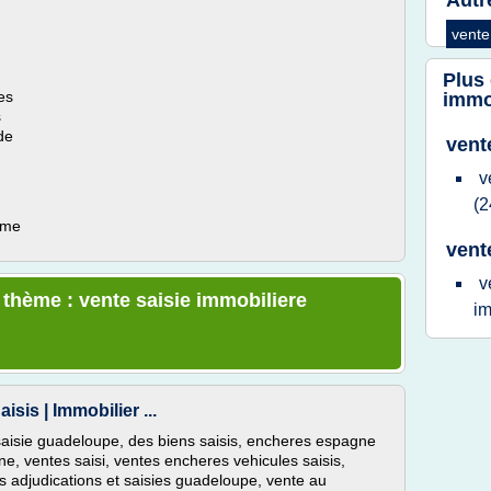
Autr
vente
Plus
es
immo
s
de
vent
v
(2
ème
vent
v
 thème : vente saisie immobiliere
im
is | Immobilier ...
 saisie guadeloupe, des biens saisis, encheres espagne
e, ventes saisi, ventes encheres vehicules saisis,
 adjudications et saisies guadeloupe, vente au