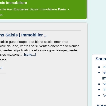
sie immobiliere
ente
Aux
Encheres
Saisie Immobiliere
Paris
•
me
 Saisis | Immobilier ...
 saisie guadeloupe, des biens saisis, encheres
isie douane, ventes saisi, ventes encheres vehicules
, ventes adjudications et saisies guadeloupe, vente
isies maisons...
[suite...]
Sous
thème
e
RE
e
i
v
i
v