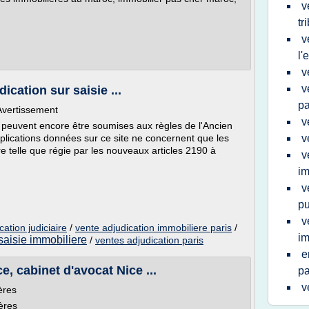
v
tr
v
l'
v
v
ication sur saisie ...
pa
 Avertissement
v
 peuvent encore être soumises aux règles de l'Ancien
plications données sur ce site ne concernent que les
v
 telle que régie par les nouveaux articles 2190 à
v
im
v
pu
v
ation judiciaire
/
vente adjudication immobiliere paris
/
im
saisie immobiliere
/
ventes adjudication paris
e
e, cabinet d'avocat Nice ...
pa
v
ères
ères