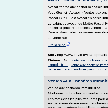
Avocat saisie immobilière, ve
Avocat ventes aux enchères / saisie im
Vous êtes ici : Accueil > Ventes aux enc
Pascal POYLO est avocat en saisie immobi
Le cabinet d'avocat de Maître Pascal 
enchères (encore appelées ventes à la
Paris et dans celui des saisies immobili
La vente aux...
Lire la suite
Site :
http://www.poylo-avocat-operalis
Thèmes liés :
vente aux encheres saisi
immobiliere
/
vente aux enchere immob
vente enchere immobilier paris tribunal
Ventes Aux Enchères Immobili
ventes aux enchères immobilières
Meilleures recherches sur ventes aux 
Les mots-clés les plus fréquents pour 
enchère immobiliere maroc, encheres 
au maroc, enchere immobiliere, encher