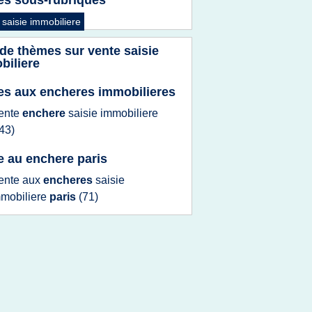
es sous-rubriques
 saisie immobiliere
 de thèmes sur
vente saisie
biliere
es aux encheres immobilieres
ente
enchere
saisie immobiliere
43)
e au enchere paris
ente
aux
encheres
saisie
mobiliere
paris
(71)