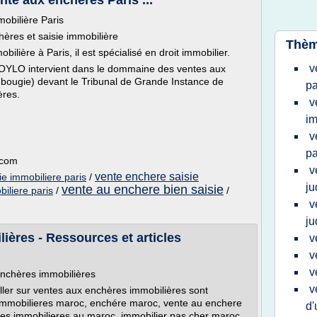
nte aux enchères Paris ...
mobilière Paris
hères et saisie immobilière
Thèm
lière à Paris, il est spécialisé en droit immobilier.
v
POYLO intervient dans le dommaine des ventes aux
 bougie) devant le Tribunal de Grande Instance de
pa
ères.
v
im
v
pa
.com
v
vente enchere saisie
e immobiliere paris
/
ju
vente au enchere bien saisie
iliere paris
/
/
v
ju
ères - Ressources et articles
v
v
v
enchères immobilières
v
aller sur ventes aux enchères immobilières sont
immobilieres maroc, enchére maroc, vente au enchere
d'
es immobilieres au maroc, immobilier pas cher maroc,