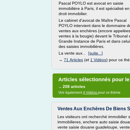
Pascal POYLO est avocat en saisie
immobilière à Paris, il est spécialisé en
droit immobilier.
Le cabinet d'avocat de Maître Pascal
POYLO intervient dans le dommaine d
ventes aux enchères (encore appelée
ventes à la bougie) devant le Tribunal 
Grande Instance de Paris et dans celui
des saisies immobilières.
La vente aux...
[suite...]
→
71 Articles
(et
1 Vidéos
) pour ce th
Articles sélectionnés pour le
208 articles
→
Voir également
4 Vidéos
pour ce thème
Ventes Aux Enchères De Biens Sais
Les visiteurs ont recherché immobilier
immobilieres, enchere auto saisie douan
vente saisie douane guadeloupe, ventes